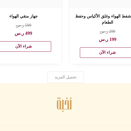
شفط الهواء وغلق الأكياس وحفظ
جهاز منقي الهواء
الطعام
599
ر.س
299
ر.س
499
ر.س
199
ر.س
شراء الآن
شراء الآن
تحميل المزيد