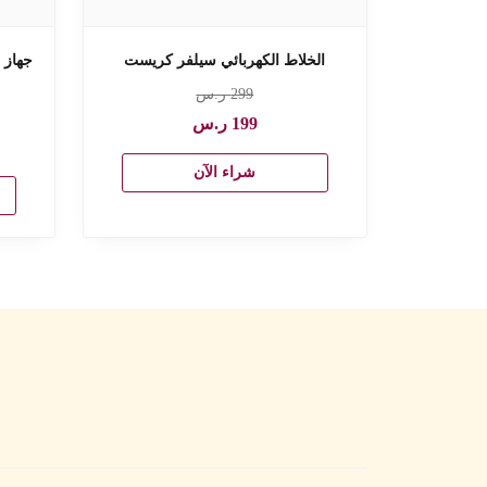
الخلاط الكهربائي سيلفر كريست
جهاز 
299
ر.س
199
ر.س
شراء الآن