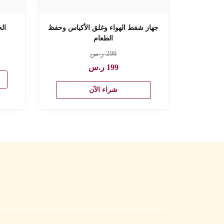
جهاز شفط الهواء وغلق الأكياس وحفظ
ال
الطعام
299
ر.س
199
ر.س
شراء الآن