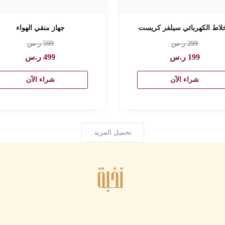
خلاط الكهربائي سيلفر كريست
جهاز منقي الهواء
299
ر.س
599
ر.س
199
ر.س
499
ر.س
شراء الآن
شراء الآن
تحميل المزيد